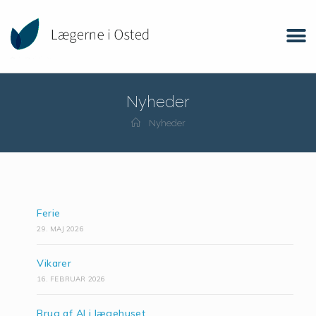
Nyheder
Nyheder
Ferie
29. MAJ 2026
Vikarer
16. FEBRUAR 2026
Brug af AI i lægehuset