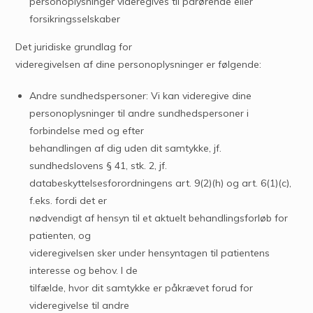
personoplysninger videregives til pårørende eller
forsikringsselskaber
Det juridiske grundlag for
videregivelsen af dine personoplysninger er følgende:
Andre sundhedspersoner: Vi kan videregive dine
personoplysninger til andre sundhedspersoner i
forbindelse med og efter
behandlingen af dig uden dit samtykke, jf.
sundhedslovens § 41, stk. 2, jf.
databeskyttelsesforordningens art. 9(2)(h) og art. 6(1)(c),
f.eks. fordi det er
nødvendigt af hensyn til et aktuelt behandlingsforløb for
patienten, og
videregivelsen sker under hensyntagen til patientens
interesse og behov. I de
tilfælde, hvor dit samtykke er påkrævet forud for
videregivelse til andre