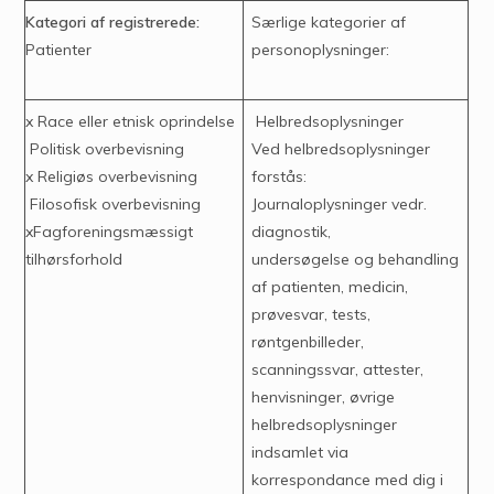
Kategori af registrerede:
Særlige kategorier af
Patienter
personoplysninger:
x Race eller etnisk oprindelse
Helbredsoplysninger
Politisk overbevisning
Ved helbredsoplysninger
x Religiøs overbevisning
forstås:
Filosofisk overbevisning
Journaloplysninger vedr.
xFagforeningsmæssigt
diagnostik,
tilhørsforhold
undersøgelse og behandling
af patienten, medicin,
prøvesvar, tests,
røntgenbilleder,
scanningssvar, attester,
henvisninger, øvrige
helbredsoplysninger
indsamlet via
korrespondance med dig i