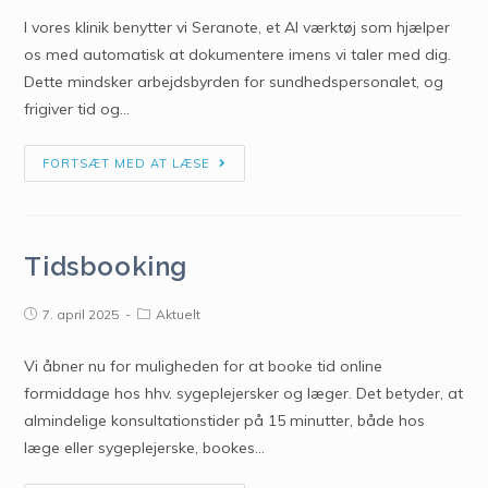
I vores klinik benytter vi Seranote, et AI værktøj som hjælper
os med automatisk at dokumentere imens vi taler med dig.
Dette mindsker arbejdsbyrden for sundhedspersonalet, og
frigiver tid og…
FORTSÆT MED AT LÆSE
Tidsbooking
7. april 2025
Aktuelt
Vi åbner nu for muligheden for at booke tid online
formiddage hos hhv. sygeplejersker og læger. Det betyder, at
almindelige konsultationstider på 15 minutter, både hos
læge eller sygeplejerske, bookes…